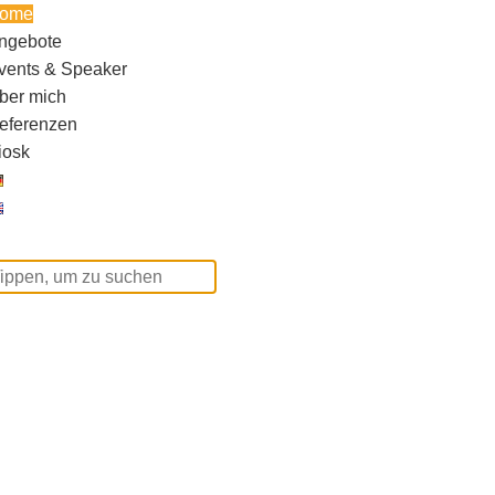
ome
ngebote
vents & Speaker
ber mich
eferenzen
iosk