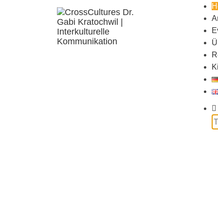
H
A
E
Ü
R
K