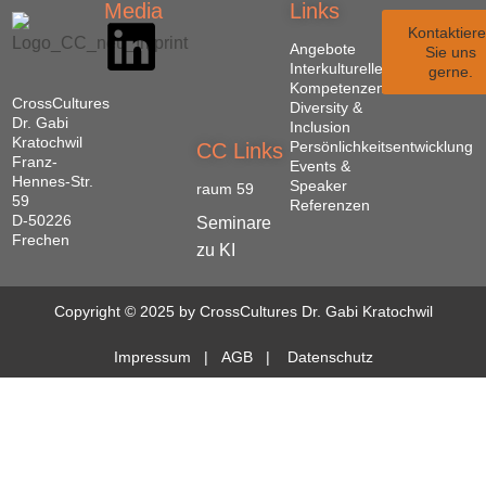
Media
Links
Kontaktier
Angebote
Sie uns
Interkulturelle
gerne.
Kompetenzen
CrossCultures
Diversity &
Dr. Gabi
Inclusion
Kratochwil
Persönlichkeitsentwicklung
CC Links
Franz-
Events &
Hennes-Str.
Speaker
raum 59
59
Referenzen
D-50226
Seminare
Frechen
zu KI
Copyright © 2025 by CrossCultures Dr. Gabi Kratochwil
Impressum
|
AGB
|
Datenschutz