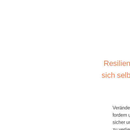
Persönlichkeitsentwicklung
Resilie
sich sel
Veränder
fordern 
sicher u
zu verli