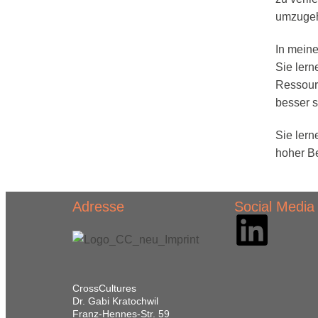
umzuge
In meine
Sie lern
Ressourc
besser s
Sie lern
hoher B
Adresse
Social Media
CrossCultures
Dr. Gabi Kratochwil
Franz-Hennes-Str. 59