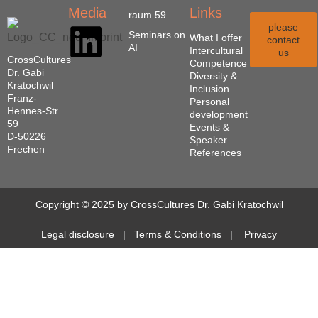
Media
Links
raum 59
please
Seminars on
What I offer
contact
AI
Intercultural
us
CrossCultures
Competence
Dr. Gabi
Diversity &
Kratochwil
Inclusion
Franz-
Personal
Hennes-Str.
development
59
Events &
D-50226
Speaker
Frechen
References
Copyright © 2025 by CrossCultures Dr. Gabi Kratochwil
Legal disclosure
|
Terms & Conditions
|
Privacy