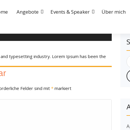
ome
Angebote
Events & Speaker
Über mich
S
 and typesetting industry. Lorem Ipsum has been the
ar
orderliche Felder sind mit
*
markiert
A
A